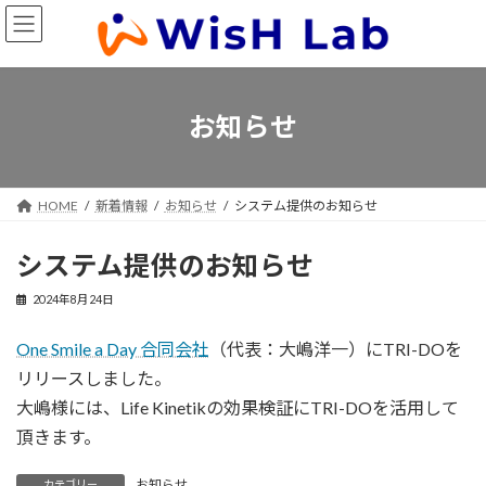
コ
ナ
ン
ビ
テ
ゲ
ン
ー
ツ
シ
お知らせ
へ
ョ
ス
ン
キ
に
HOME
新着情報
お知らせ
システム提供のお知らせ
ッ
移
プ
動
システム提供のお知らせ
2024年8月24日
One Smile a Day 合同会社
（代表：大嶋洋一）にTRI-DOを
リリースしました。
大嶋様には、Life Kinetikの効果検証にTRI-DOを活用して
頂きます。
お知らせ
カテゴリー