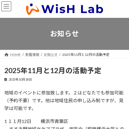
コ
ナ
ン
ビ
テ
ゲ
ン
ー
ツ
シ
お知らせ
へ
ョ
ス
ン
キ
に
HOME
新着情報
お知らせ
2025年11月と12月の活動予定
ッ
移
プ
動
2025年11月と12月の活動予定
2025年10月18日
地域のイベントに参加致します。２はどなたでも参加可能
（予約不要）です。他は地域住民の申し込み制ですが、見
学は可能です。
1 １１月12日 横浜市青葉区
すすき野地域ケケアプラザ 測定会（桐蔭横浜大学との