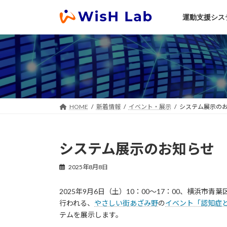
コ
ナ
ン
ビ
運動支援システ
テ
ゲ
ン
ー
ツ
シ
へ
ョ
ス
ン
キ
に
ッ
移
プ
動
HOME
新着情報
イベント・展示
システム展示の
システム展示のお知らせ
2025年8月8日
2025年9月6日（土）10：00～17：00、横浜
行われる、
やさしい街あざみ野
の
イベント「認知症
テムを展示します。